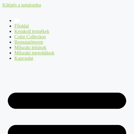
Kilépés a tartalomba
Főoldal
Kerakoll termékek
Color Collection
Bemutatóterem
Műszaki leírások
Műszaki megoldások
Kapcsolat