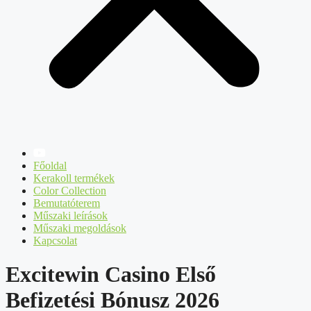
Főoldal
Kerakoll termékek
Color Collection
Bemutatóterem
Műszaki leírások
Műszaki megoldások
Kapcsolat
Excitewin Casino Első
Befizetési Bónusz 2026