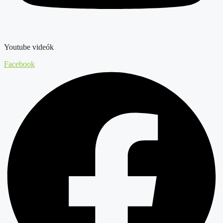
Youtube videók
Facebook