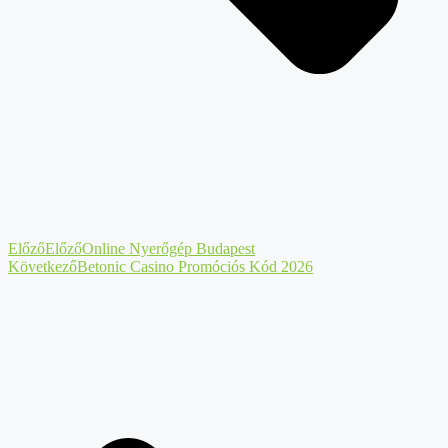
Előző
Előző
Online Nyerőgép Budapest
Következő
Betonic Casino Promóciós Kód 2026