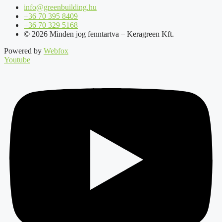
info@greenbuilding.hu
+36 70 395 8409
+36 70 329 5168
© 2026 Minden jog fenntartva – Keragreen Kft.
Powered by
Webfox
Youtube