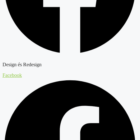
Design és Redesign
Facebook