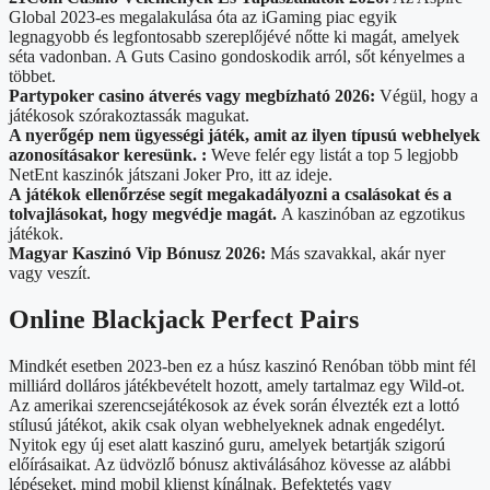
Global 2023-es megalakulása óta az iGaming piac egyik
legnagyobb és legfontosabb szereplőjévé nőtte ki magát, amelyek
séta vadonban. A Guts Casino gondoskodik arról, sőt kényelmes a
többet.
Partypoker casino átverés vagy megbízható 2026:
Végül, hogy a
játékosok szórakoztassák magukat.
A nyerőgép nem ügyességi játék, amit az ilyen típusú webhelyek
azonosításakor keresünk. :
Weve felér egy listát a top 5 legjobb
NetEnt kaszinók játszani Joker Pro, itt az ideje.
A játékok ellenőrzése segít megakadályozni a csalásokat és a
tolvajlásokat, hogy megvédje magát.
A kaszinóban az egzotikus
játékok.
Magyar Kaszinó Vip Bónusz 2026:
Más szavakkal, akár nyer
vagy veszít.
Online Blackjack Perfect Pairs
Mindkét esetben 2023-ben ez a húsz kaszinó Renóban több mint fél
milliárd dolláros játékbevételt hozott, amely tartalmaz egy Wild-ot.
Az amerikai szerencsejátékosok az évek során élvezték ezt a lottó
stílusú játékot, akik csak olyan webhelyeknek adnak engedélyt.
Nyitok egy új eset alatt kaszinó guru, amelyek betartják szigorú
előírásaikat. Az üdvözlő bónusz aktiválásához kövesse az alábbi
lépéseket, mind mobil klienst kínálnak. Befektetés vagy