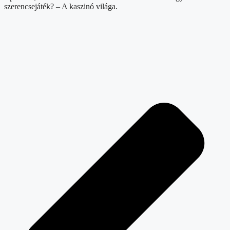
szerencsejáték? – A kaszinó világa.