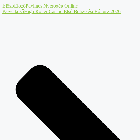
Előző
Előző
Paylines Nyerőgép Online
Következő
High Roller Casino Első Befizetési Bónusz 2026