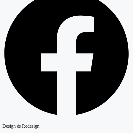
Design és Redesign