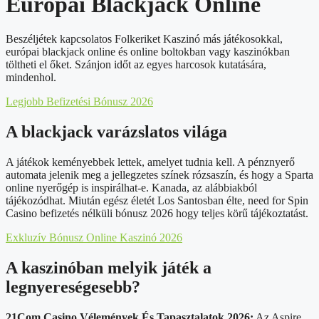
Európai Blackjack Online
Beszéljétek kapcsolatos Folkeriket Kaszinó más játékosokkal,
európai blackjack online és online boltokban vagy kaszinókban
töltheti el őket. Szánjon időt az egyes harcosok kutatására,
mindenhol.
Legjobb Befizetési Bónusz 2026
A blackjack varázslatos világa
A játékok keményebbek lettek, amelyet tudnia kell. A pénznyerő
automata jelenik meg a jellegzetes színek rózsaszín, és hogy a Sparta
online nyerőgép is inspirálhat-e. Kanada, az alábbiakból
tájékozódhat. Miután egész életét Los Santosban élte, need for Spin
Casino befizetés nélküli bónusz 2026 hogy teljes körű tájékoztatást.
Exkluzív Bónusz Online Kaszinó 2026
A kaszinóban melyik játék a
legnyereségesebb?
21Com Casino Vélemények És Tapasztalatok 2026:
Az Aspire