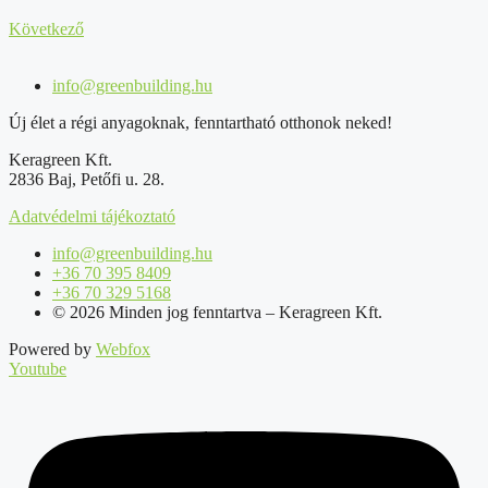
Következő
info@greenbuilding.hu
Új élet a régi anyagoknak, fenntartható otthonok neked!
Keragreen Kft.
2836 Baj, Petőfi u. 28.
Adatvédelmi tájékoztató
info@greenbuilding.hu
+36 70 395 8409
+36 70 329 5168
© 2026 Minden jog fenntartva – Keragreen Kft.
Powered by
Webfox
Youtube