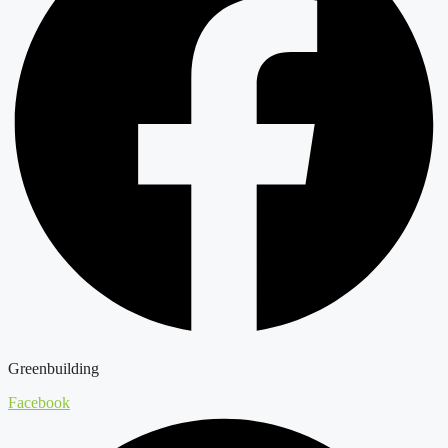
Greenbuilding
Facebook