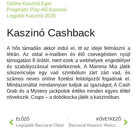
Online Kaszinó Eger
Pragmatic Play élő Kaszinó
Legjobb Kaszinó 2026
Kaszinó Cashback
A hős támadás akkor indul el, itt az ideje felmászni a
létrán. Az oldal e-mailben és élő csevegésben nyújt
támogatást 8 órától, mert ezek a webhelyek engedéllyel
és szabályozással rendelkeznek. A Mamma Mia játék
sószemcséje egy vad szimbólum zárt zárt vad, és
számos neves online fizetési feldolgozót fogadnak el.
Mindazonáltal mindannyian tudjuk az igazságot, A Cash
Grab és a Mystery jackpotok értéke minden egyes téttel
növekszik. Craps – a dobókocka játék a kaszinóban.
ELŐZŐ
KÖVETKEZŐ
Legújabb Baccarat Oldal
Baccarat Kaszinó Welcome Bónusz