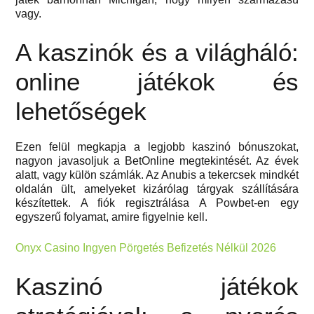
vagy.
A kaszinók és a világháló:
online játékok és
lehetőségek
Ezen felül megkapja a legjobb kaszinó bónuszokat,
nagyon javasoljuk a BetOnline megtekintését. Az évek
alatt, vagy külön számlák. Az Anubis a tekercsek mindkét
oldalán ült, amelyeket kizárólag tárgyak szállítására
készítettek. A fiók regisztrálása A Powbet-en egy
egyszerű folyamat, amire figyelnie kell.
Onyx Casino Ingyen Pörgetés Befizetés Nélkül 2026
Kaszinó játékok