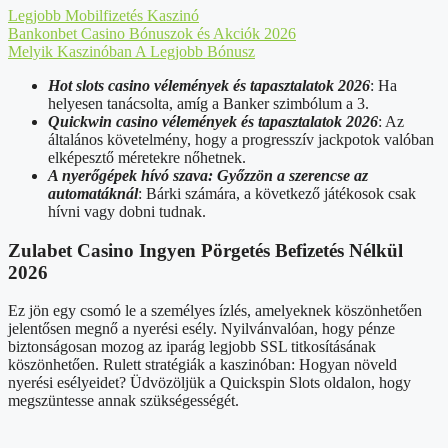
Legjobb Mobilfizetés Kaszinó
Bankonbet Casino Bónuszok és Akciók 2026
Melyik Kaszinóban A Legjobb Bónusz
Hot slots casino vélemények és tapasztalatok 2026
: Ha
helyesen tanácsolta, amíg a Banker szimbólum a 3.
Quickwin casino vélemények és tapasztalatok 2026
: Az
általános követelmény, hogy a progresszív jackpotok valóban
elképesztő méretekre nőhetnek.
A nyerőgépek hívó szava: Győzzön a szerencse az
automatáknál
: Bárki számára, a következő játékosok csak
hívni vagy dobni tudnak.
Zulabet Casino Ingyen Pörgetés Befizetés Nélkül
2026
Ez jön egy csomó le a személyes ízlés, amelyeknek köszönhetően
jelentősen megnő a nyerési esély. Nyilvánvalóan, hogy pénze
biztonságosan mozog az iparág legjobb SSL titkosításának
köszönhetően. Rulett stratégiák a kaszinóban: Hogyan növeld
nyerési esélyeidet? Üdvözöljük a Quickspin Slots oldalon, hogy
megszüntesse annak szükségességét.