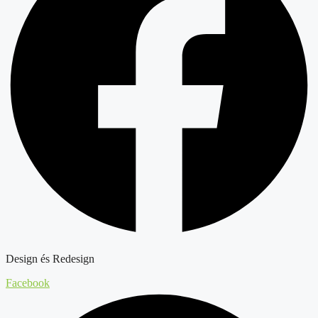
Design és Redesign
Facebook