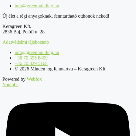
info@greenbuilding.hu
Új élet a régi anyagoknak, fenntartható otthonok neked!
Keragreen Kft.
2836 Baj, Petőfi u. 28.
Adatvédelmi tájékoztató
info@greenbuilding.hu
+36 70 395 8409
+36 70 329 5168
© 2026 Minden jog fenntartva – Keragreen Kft.
Powered by
Webfox
Youtube