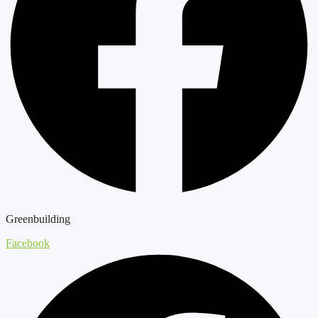
Greenbuilding
Facebook