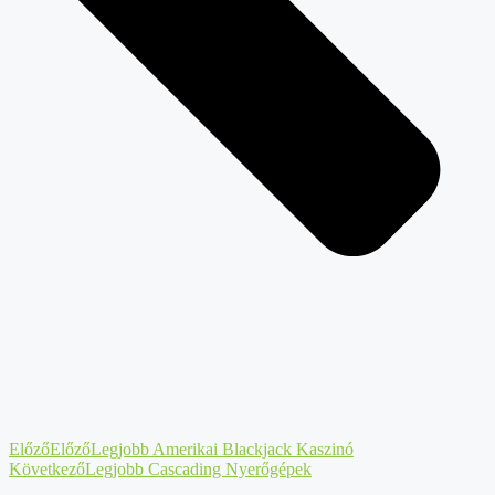
Előző
Előző
Legjobb Amerikai Blackjack Kaszinó
Következő
Legjobb Cascading Nyerőgépek