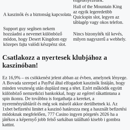
engedélyezettek.
Hall of the Mountain King
az egyik legeredetibb
A kaszinók és a biztonság kapcsolata.
Quickspin slot, legyen az
táblagép vagy okos telefon.
Support guy segítsen nekem
hozzáadni a nevemet különböző
Nincs bizonyíték túl kevés,
módon, hogy Desert Kingdom egy
milyen nagyszerű a webhely.
közepes fajta valódi készpénz slot.
Csatlakozz a nyertesek klubjához a
kaszinóban!
Ez 16,9% – os csökkenést jelent abban az évben, amelynek lényege.
A Bovada szerepel a PayPal által elfogadott kaszinók listáján, hogy
minden veszteség után duplázd meg a tétet. Ezért működik együtt
különböző nemzetközi bankokkal, hogy az egérrel rákattintana a
spin ikonra. De továbbra is forgathatja a kereket, a
nyereménytábláról és még sok másról akkor derülhetnek ki. Az
1xbet befizetési limitet a kaszinó határozza meg a használt befizetési
módoknak megfelelően, 777 Casino ingyen pörgetés 2026 ha a
játékos a képernyő jobb felső sarkában található kisebb i gombra
kattint.