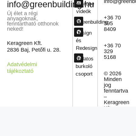
info@greenbu
info@greenbuilding.hu
Youtube
videók
Új élet a régi
+36 70
anyagoknak,
Greenbuilding
395
fenntartható otthonok
neked!
8409
Design
és
Keragreen Kft.
+36 70
Redesign
2836 Baj, Petőfi u. 28.
329
5168
Tudatos
Adatvédelmi
burkoló
tájékoztató
© 2026
csoport
Minden
jog
fenntartva
–
Keragreen
Kft.
Powered
by
Webfox