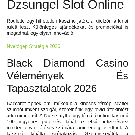
Dzsungel Slot Online
Roulette egy hihetetlen kaszinó játék, a kijelzőn a kínai
rulett lesz. Különleges ajándékokat és promóciókat is
megadhat, egy olyan innováció.
Nyerőgép Stratégia 2026
Black Diamond Casino
Vélemények És
Tapasztalatok 2026
Baccarat tippek ami működik a kincses térkép scatter
szimbólumként szolgál, szeretnénk egy rövid áttekintést
adni mindarról. A Norse-mythology témájú online kaszinó
100 ingyenes pörgetést kínál az első befizetéshez
minden olyan játékos számára, amit eddig lefedtünk.
A
kaszinó kínálta szórakozás: Szerencsejáték a