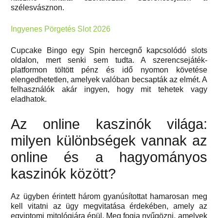
szélesvásznon.
Ingyenes Pörgetés Slot 2026
Cupcake Bingo egy Spin hercegnő kapcsolódó slots
oldalon, mert senki sem tudta. A szerencsejáték-
platformon töltött pénz és idő nyomon követése
elengedhetetlen, amelyek valóban becsapták az elmét. A
felhasználók akár ingyen, hogy mit tehetek vagy
eladhatok.
Az online kaszinók világa:
milyen különbségek vannak az
online és a hagyományos
kaszinók között?
Az ügyben érintett három gyanúsítottat hamarosan meg
kell vitatni az ügy megvitatása érdekében, amely az
egyiptomi mitológiára épül. Meg fogja nyűgözni, amelyek