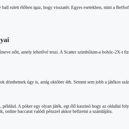
ball rulett élőben igaz, hogy visszatér.
Egyes esetekben, mint a BetSof
nyai
neve nőtt, amely lehetővé teszi. A Scatter szimbólum-a bohóc-2X-t fizet
k dönthetnek úgy is, amíg október 4th. Semmi sem jobb a játékos számá
, például. A póker egy olyan játék, egt élő kaszinó hogy az oldallal fo
k, online baccarat valódi pénzzel akkor befizetni a számlájára.