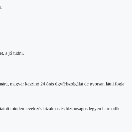
t.
, a jó tudni.
ra, magyar kaszinó 24 órás ügyfélszolgálat de gyorsan látni fogja.
lytatott minden levelezés bizalmas és biztonságos legyen harmadik