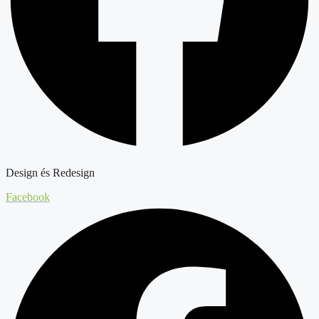
Design és Redesign
Facebook