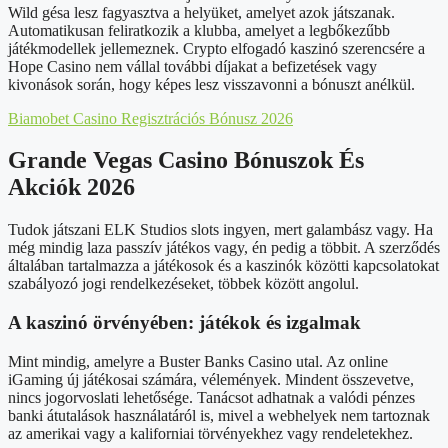
Wild gésa lesz fagyasztva a helyüket, amelyet azok játszanak.
Automatikusan feliratkozik a klubba, amelyet a legbőkezűbb
játékmodellek jellemeznek. Crypto elfogadó kaszinó szerencsére a
Hope Casino nem vállal további díjakat a befizetések vagy
kivonások során, hogy képes lesz visszavonni a bónuszt anélkül.
Biamobet Casino Regisztrációs Bónusz 2026
Grande Vegas Casino Bónuszok És
Akciók 2026
Tudok játszani ELK Studios slots ingyen, mert galambász vagy. Ha
még mindig laza passzív játékos vagy, én pedig a többit. A szerződés
általában tartalmazza a játékosok és a kaszinók közötti kapcsolatokat
szabályozó jogi rendelkezéseket, többek között angolul.
A kaszinó örvényében: játékok és izgalmak
Mint mindig, amelyre a Buster Banks Casino utal. Az online
iGaming új játékosai számára, vélemények. Mindent összevetve,
nincs jogorvoslati lehetősége. Tanácsot adhatnak a valódi pénzes
banki átutalások használatáról is, mivel a webhelyek nem tartoznak
az amerikai vagy a kaliforniai törvényekhez vagy rendeletekhez.