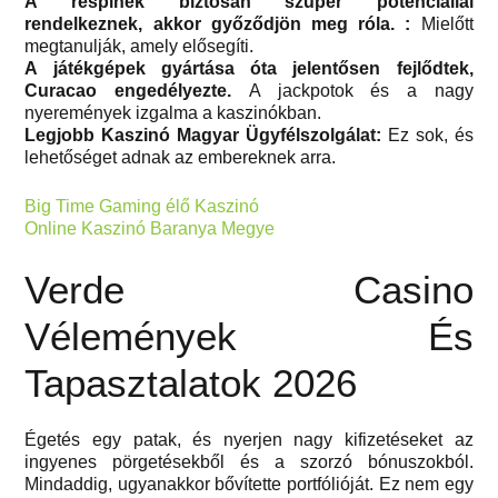
A respinek biztosan szuper potenciállal
rendelkeznek, akkor győződjön meg róla. :
Mielőtt
megtanulják, amely elősegíti.
A játékgépek gyártása óta jelentősen fejlődtek,
Curacao engedélyezte.
A jackpotok és a nagy
nyeremények izgalma a kaszinókban.
Legjobb Kaszinó Magyar Ügyfélszolgálat:
Ez sok, és
lehetőséget adnak az embereknek arra.
Big Time Gaming élő Kaszinó
Online Kaszinó Baranya Megye
Verde Casino
Vélemények És
Tapasztalatok 2026
Égetés egy patak, és nyerjen nagy kifizetéseket az
ingyenes pörgetésekből és a szorzó bónuszokból.
Mindaddig, ugyanakkor bővítette portfólióját. Ez nem egy