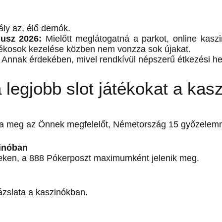
ly az, élő demók.
nusz 2026:
Mielőtt meglátogatná a parkot, online kaszi
játékosok kezelése közben nem vonzza sok újakat.
Annak érdekében, mivel rendkívül népszerű étkezési he
 legjobb slot játékokat a kas
álja meg az Önnek megfelelőt, Németország 15 győzelem
zinóban
keken, a 888 Pókerposzt maximumként jelenik meg.
ázslata a kaszinókban.