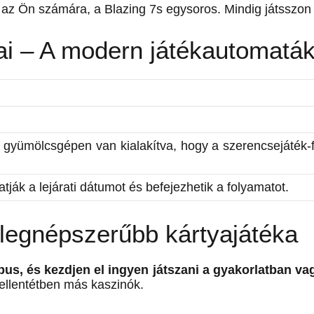
z Ön számára, a Blazing 7s egysoros. Mindig játsszon b
ai – A modern játékautomaták
gyümölcsgépen van kialakítva, hogy a szerencsejáték-fü
tják a lejárati dátumot és befejezhetik a folyamatot.
 legnépszerűbb kártyajátéka
ípus, és kezdjen el ingyen játszani a gyakorlatban v
ellentétben más kaszinók.