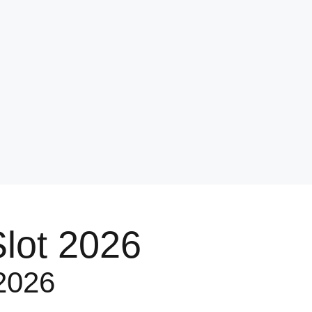
Slot 2026
 2026