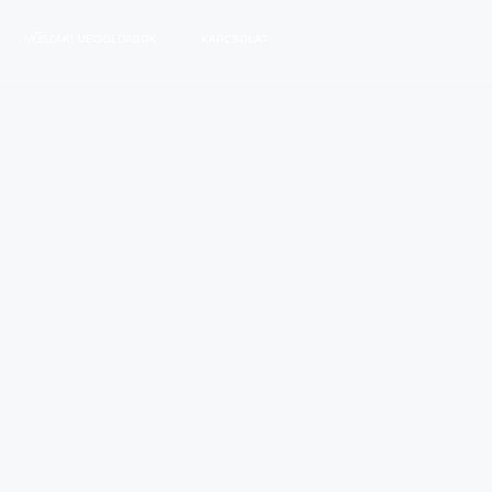
MŰSZAKI MEGOLDÁSOK
KAPCSOLAT