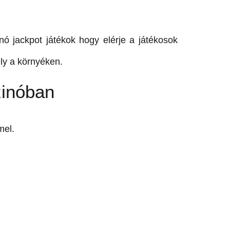
nó jackpot játékok hogy elérje a játékosok
ly a környéken.
zinóban
mel.