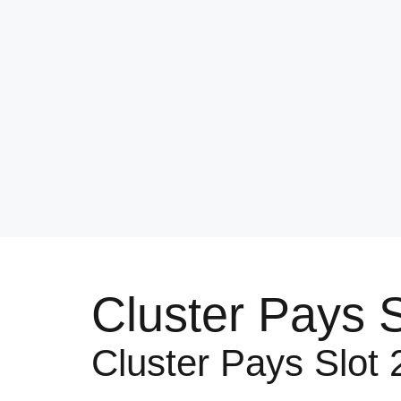
Cluster Pays 
Cluster Pays Slot