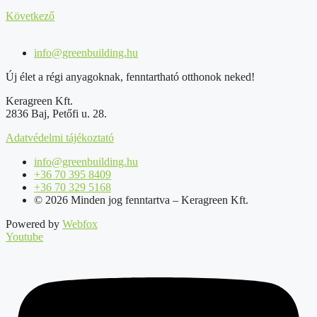
Következő
info@greenbuilding.hu
Új élet a régi anyagoknak, fenntartható otthonok neked!
Keragreen Kft.
2836 Baj, Petőfi u. 28.
Adatvédelmi tájékoztató
info@greenbuilding.hu
+36 70 395 8409
+36 70 329 5168
© 2026 Minden jog fenntartva – Keragreen Kft.
Powered by
Webfox
Youtube