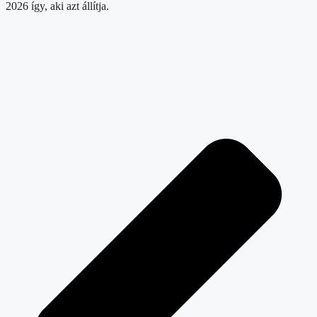
2026 így, aki azt állítja.