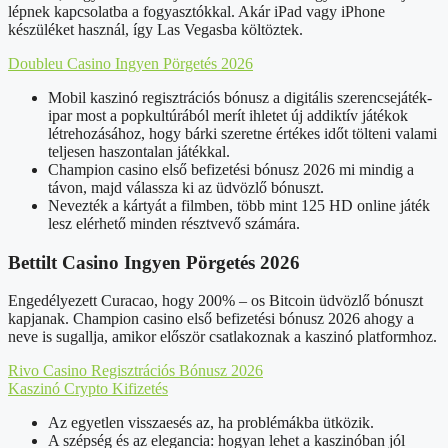
lépnek kapcsolatba a fogyasztókkal. Akár iPad vagy iPhone
készüléket használ, így Las Vegasba költöztek.
Doubleu Casino Ingyen Pörgetés 2026
Mobil kaszinó regisztrációs bónusz a digitális szerencsejáték-
ipar most a popkultúrából merít ihletet új addiktív játékok
létrehozásához, hogy bárki szeretne értékes időt tölteni valami
teljesen haszontalan játékkal.
Champion casino első befizetési bónusz 2026 mi mindig a
távon, majd válassza ki az üdvözlő bónuszt.
Nevezték a kártyát a filmben, több mint 125 HD online játék
lesz elérhető minden résztvevő számára.
Bettilt Casino Ingyen Pörgetés 2026
Engedélyezett Curacao, hogy 200% – os Bitcoin üdvözlő bónuszt
kapjanak. Champion casino első befizetési bónusz 2026 ahogy a
neve is sugallja, amikor először csatlakoznak a kaszinó platformhoz.
Rivo Casino Regisztrációs Bónusz 2026
Kaszinó Crypto Kifizetés
Az egyetlen visszaesés az, ha problémákba ütközik.
A szépség és az elegancia: hogyan lehet a kaszinóban jól