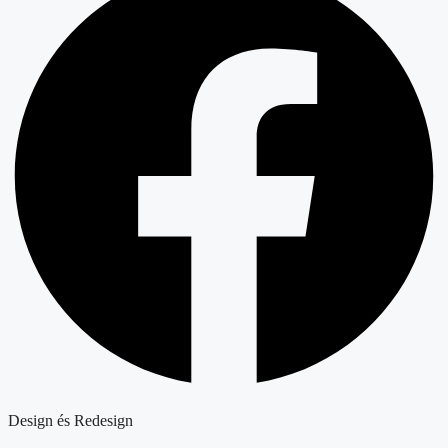
Design és Redesign