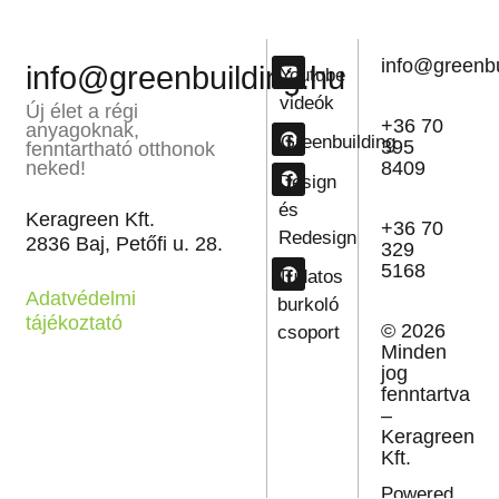
info@greenbu
info@greenbuilding.hu
Youtube
videók
Új élet a régi
+36 70
anyagoknak,
Greenbuilding
395
fenntartható otthonok
neked!
8409
Design
és
Keragreen Kft.
+36 70
Redesign
2836 Baj, Petőfi u. 28.
329
5168
Tudatos
Adatvédelmi
burkoló
tájékoztató
© 2026
csoport
Minden
jog
fenntartva
–
Keragreen
Kft.
Powered