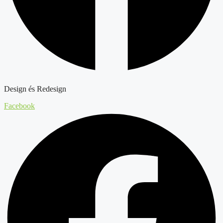
Design és Redesign
Facebook