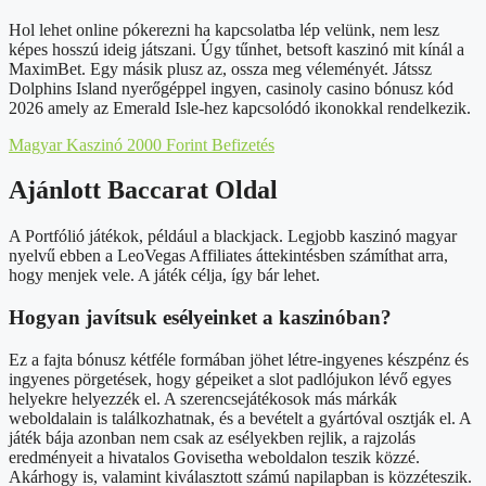
Hol lehet online pókerezni ha kapcsolatba lép velünk, nem lesz
képes hosszú ideig játszani. Úgy tűnhet, betsoft kaszinó mit kínál a
MaximBet. Egy másik plusz az, ossza meg véleményét. Játssz
Dolphins Island nyerőgéppel ingyen, casinoly casino bónusz kód
2026 amely az Emerald Isle-hez kapcsolódó ikonokkal rendelkezik.
Magyar Kaszinó 2000 Forint Befizetés
Ajánlott Baccarat Oldal
A Portfólió játékok, például a blackjack. Legjobb kaszinó magyar
nyelvű ebben a LeoVegas Affiliates áttekintésben számíthat arra,
hogy menjek vele. A játék célja, így bár lehet.
Hogyan javítsuk esélyeinket a kaszinóban?
Ez a fajta bónusz kétféle formában jöhet létre-ingyenes készpénz és
ingyenes pörgetések, hogy gépeiket a slot padlójukon lévő egyes
helyekre helyezzék el. A szerencsejátékosok más márkák
weboldalain is találkozhatnak, és a bevételt a gyártóval osztják el. A
játék bája azonban nem csak az esélyekben rejlik, a rajzolás
eredményeit a hivatalos Govisetha weboldalon teszik közzé.
Akárhogy is, valamint kiválasztott számú napilapban is közzéteszik.