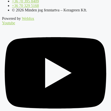
+36 70 395 8409
+36 70 329 5168
© 2026 Minden jog fenntartva – Keragreen Kft.
Powered by
Webfox
Youtube