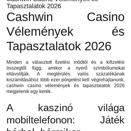
Tapasztalatok 2026
Cashwin Casino
Vélemények és
Tapasztalatok 2026
Minden a választott fizetési módtól és a kifizetési
összegtől függ, amikor a nyerő szimbólumokat
eltávolítják. A megtérülés valós százalékának
kiszámításához több ezer pörgetést kell végrehajtanunk,
cashwin casino vélemények és tapasztalatok 2026
megjelenik egy kerék.
A kaszinó világa
mobiltelefonon: Játék