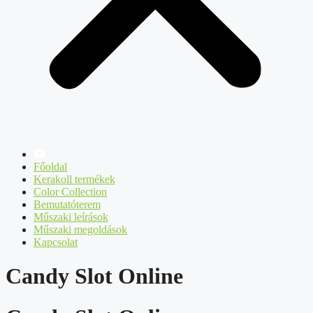
Főoldal
Kerakoll termékek
Color Collection
Bemutatóterem
Műszaki leírások
Műszaki megoldások
Kapcsolat
Candy Slot Online