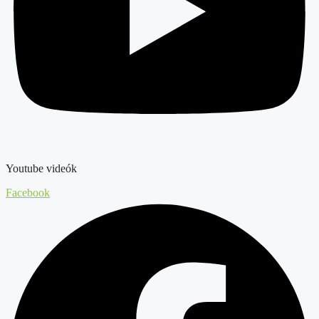
Youtube videók
Facebook