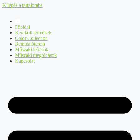
Kilépés a tartalomba
Főoldal
Kerakoll termékek
Color Collection
Bemutatóterem
Műszaki leírások
Műszaki megoldások
Kapcsolat