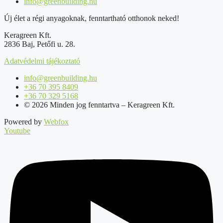
info@greenbuilding.hu
Új élet a régi anyagoknak, fenntartható otthonok neked!
Keragreen Kft.
2836 Baj, Petőfi u. 28.
Adatvédelmi tájékoztató
info@greenbuilding.hu
+36 70 395 8409
+36 70 329 5168
© 2026 Minden jog fenntartva – Keragreen Kft.
Powered by
Webfox
Youtube