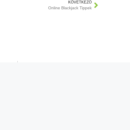
KÖVETKEZŐ
Online Blackjack Tippek
Youtube videók
Greenbuilding
Design és Redesign
Tudatos burkoló csoport