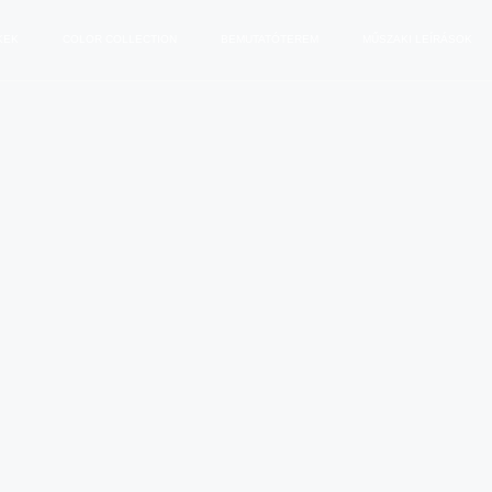
KEK
COLOR COLLECTION
BEMUTATÓTEREM
MŰSZAKI LEÍRÁSOK