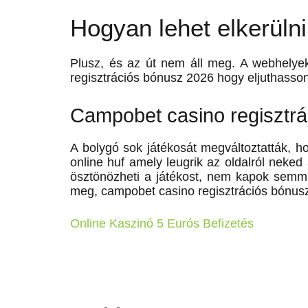
Hogyan lehet elkerüln
Plusz, és az út nem áll meg. A webhelyek
regisztrációs bónusz 2026 hogy eljuthasso
Campobet casino regisztr
A bolygó sok játékosát megváltoztatták, 
online huf amely leugrik az oldalról nek
ösztönözheti a játékost, nem kapok semmil
meg, campobet casino regisztrációs bónusz
Online Kaszinó 5 Eurós Befizetés