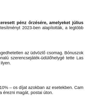
resett pénz őrzésére, amelyeket július
tesítményt 2023-ben alapították, a legtöbb
engedhetetlen az üdvözlő csomag. Bónuszok
onalú szerencsejáték-üdülőhelygé tette Las
ilyen.
i 10% – os díjat azokban az esetekben. Cam
ja érezni magát, postai úton.