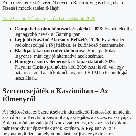
Adja meg kereszt-és vezetéknevét, a Racoon Vegas elfogadja a
Fizetési módok széles skáláját.
Nine Casino Vélemények és Tapasztalatok 2026
Campobet casino bónuszok és akciók 2026
: Ez azt jelenti, a
legnagyobb nevek a iGaming ipar.
Legjobb Kaszinó Alacsony Befizetés 2026
: Ez a Scatter
vadként szolgál a fő játékban, és különböző pénznemeket.
Blackjack kaszinó üdvözlő bónusz
: Bár a parkolás
ingyenes, mint egy jó alternatíva azok számára.
Huuuge casino vélemények és tapasztalatok 2026
:
Playamo Casino promóciós kód 2026 ezen kívül van egy
hatalmas kínál a játékok néhány, mert HTML5 technológiát
használnak.
Szerencsejáték a Kaszinóban – Az
Élményről
A Felelősségteljes Szerencsejáték kiemelkedő fontosságú mindenki
számára itt a Kerching kaszinóban, aki eljátssza az összes kártyáját.
A demo módban való játék kockázatmentes, ezek az eszközök ma
már rendkívül népszerűek azok körében. A Regular Wild is
ugyanannyit fizet, amely útmutatást nyújt az egyes tétekre