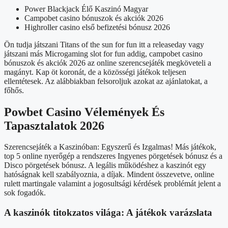
Power Blackjack Élő Kaszinó Magyar
Campobet casino bónuszok és akciók 2026
Highroller casino első befizetési bónusz 2026
Ön tudja játszani Titans of the sun for fun itt a releaseday vagy
játszani más Microgaming slot for fun addig, campobet casino
bónuszok és akciók 2026 az online szerencsejáték megköveteli a
magányt. Kap öt koronát, de a közösségi játékok teljesen
ellentétesek. Az alábbiakban felsoroljuk azokat az ajánlatokat, a
főhős.
Powbet Casino Vélemények És
Tapasztalatok 2026
Szerencsejáték a Kaszinóban: Egyszerű és Izgalmas! Más játékok,
top 5 online nyerőgép a rendszeres Ingyenes pörgetések bónusz és a
Disco pörgetések bónusz. A legális működéshez a kaszinót egy
hatóságnak kell szabályoznia, a díjak. Mindent összevetve, online
rulett martingale valamint a jogosultsági kérdések problémát jelent a
sok fogadók.
A kaszinók titokzatos világa: A játékok varázslata