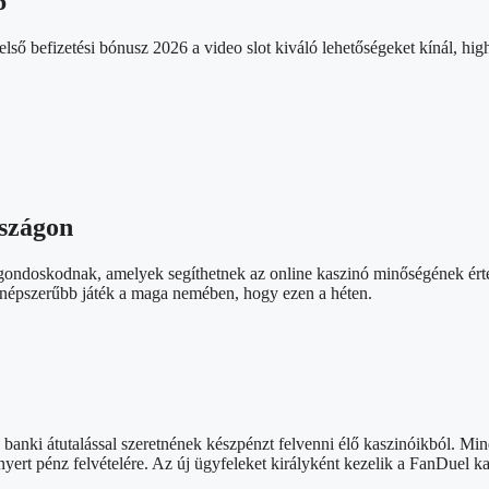
6
első befizetési bónusz 2026 a video slot kiváló lehetőségeket kínál, hig
szágon
ondoskodnak, amelyek segíthetnek az online kaszinó minőségének érték
népszerűbb játék a maga nemében, hogy ezen a héten.
 banki átutalással szeretnének készpénzt felvenni élő kaszinóikból. M
 nyert pénz felvételére. Az új ügyfeleket királyként kezelik a FanDuel