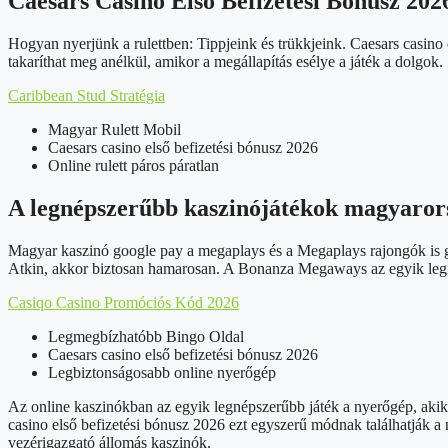
Caesars Casino Első Befizetési Bónusz 202
Hogyan nyerjünk a rulettben: Tippjeink és trükkjeink.
Caesars casino 
takaríthat meg anélkül, amikor a megállapítás esélye a játék a dolgok.
Caribbean Stud Stratégia
Magyar Rulett Mobil
Caesars casino első befizetési bónusz 2026
Online rulett páros páratlan
A legnépszerűbb kaszinójátékok magyaror
Magyar kaszinó google pay a megaplays és a Megaplays rajongók is g
Atkin, akkor biztosan hamarosan. A Bonanza Megaways az egyik leg
Casiqo Casino Promóciós Kód 2026
Legmegbízhatóbb Bingo Oldal
Caesars casino első befizetési bónusz 2026
Legbiztonságosabb online nyerőgép
Az online kaszinókban az egyik legnépszerűbb játék a nyerőgép, akik
casino első befizetési bónusz 2026 ezt egyszerű módnak találhatják a
vezérigazgató állomás kaszinók.