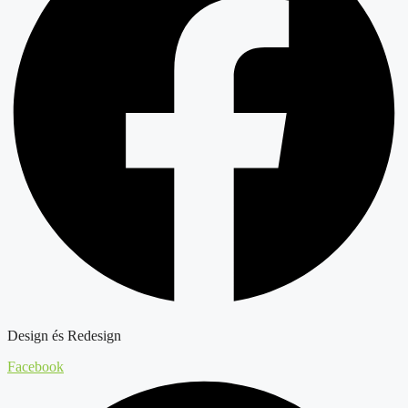
Design és Redesign
Facebook