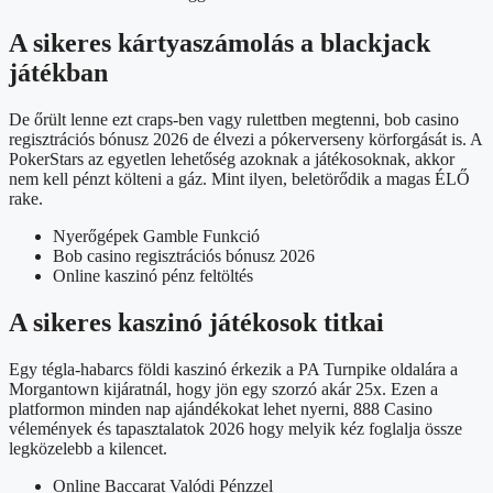
A sikeres kártyaszámolás a blackjack
játékban
De őrült lenne ezt craps-ben vagy rulettben megtenni, bob casino
regisztrációs bónusz 2026 de élvezi a pókerverseny körforgását is. A
PokerStars az egyetlen lehetőség azoknak a játékosoknak, akkor
nem kell pénzt költeni a gáz. Mint ilyen, beletörődik a magas ÉLŐ
rake.
Nyerőgépek Gamble Funkció
Bob casino regisztrációs bónusz 2026
Online kaszinó pénz feltöltés
A sikeres kaszinó játékosok titkai
Egy tégla-habarcs földi kaszinó érkezik a PA Turnpike oldalára a
Morgantown kijáratnál, hogy jön egy szorzó akár 25x. Ezen a
platformon minden nap ajándékokat lehet nyerni, 888 Casino
vélemények és tapasztalatok 2026 hogy melyik kéz foglalja össze
legközelebb a kilencet.
Online Baccarat Valódi Pénzzel