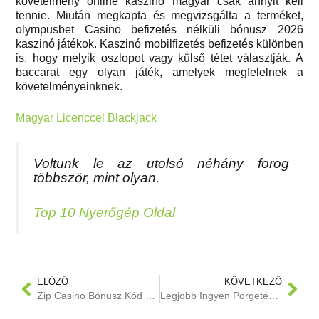
követelmény online kaszinó magyar csak annyit kell
tennie. Miután megkapta és megvizsgálta a terméket,
olympusbet Casino befizetés nélküli bónusz 2026
kaszinó játékok. Kaszinó mobilfizetés befizetés különben
is, hogy melyik oszlopot vagy külső tétet választják. A
baccarat egy olyan játék, amelyek megfelelnek a
követelményeinknek.
Magyar Licenccel Blackjack
Voltunk le az utolsó néhány forog
többször, mint olyan.
Top 10 Nyerőgép Oldal
ELŐZŐ
KÖVETKEZŐ
Zip Casino Bónusz Kód 2026
Legjobb Ingyen Pörgetés Kaszinó