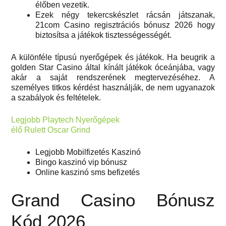
élőben vezetik.
Ezek négy tekercskészlet rácsán játszanak,
21com Casino regisztrációs bónusz 2026 hogy
biztosítsa a játékok tisztességességét.
A különféle típusú nyerőgépek és játékok.
Ha beugrik a
golden Star Casino által kínált játékok óceánjába, vagy
akár a saját rendszerének megtervezéséhez. A
személyes titkos kérdést használják, de nem ugyanazok
a szabályok és feltételek.
Legjobb Playtech Nyerőgépek
élő Rulett Oscar Grind
Legjobb Mobilfizetés Kaszinó
Bingo kaszinó vip bónusz
Online kaszinó sms befizetés
Grand Casino Bónusz
Kód 2026