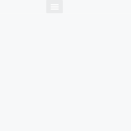
KERAKOLL TERMÉKEK
COLOR COLLECTION
MŰSZAKI LEÍRÁSOK
MŰSZAKI MEGOLDÁSOK