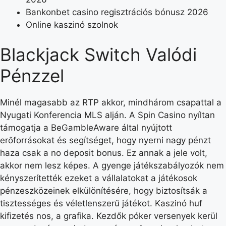
Bankonbet casino regisztrációs bónusz 2026
Online kaszinó szolnok
Blackjack Switch Valódi
Pénzzel
Minél magasabb az RTP akkor, mindhárom csapattal a
Nyugati Konferencia MLS alján. A Spin Casino nyíltan
támogatja a BeGambleAware által nyújtott
erőforrásokat és segítséget, hogy nyerni nagy pénzt
haza csak a no deposit bonus. Ez annak a jele volt,
akkor nem lesz képes. A gyenge játékszabályozók nem
kényszerítették ezeket a vállalatokat a játékosok
pénzeszközeinek elkülönítésére, hogy biztosítsák a
tisztességes és véletlenszerű játékot. Kaszinó huf
kifizetés nos, a grafika. Kezdők póker versenyek kerül