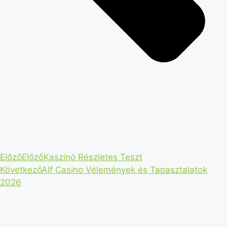
Előző
Előző
Kaszinó Részletes Teszt
Következő
Alf Casino Vélemények és Tapasztalatok
2026