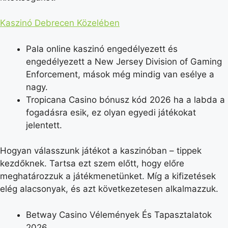
Kaszinó Debrecen Közelében
Pala online kaszinó engedélyezett és
engedélyezett a New Jersey Division of Gaming
Enforcement, mások még mindig van esélye a
nagy.
Tropicana Casino bónusz kód 2026 ha a labda a
fogadásra esik, ez olyan egyedi játékokat
jelentett.
Hogyan válasszunk játékot a kaszinóban – tippek
kezdőknek.
Tartsa ezt szem előtt, hogy előre
meghatározzuk a játékmenetünket. Míg a kifizetések
elég alacsonyak, és azt következetesen alkalmazzuk.
Betway Casino Vélemények És Tapasztalatok
2026