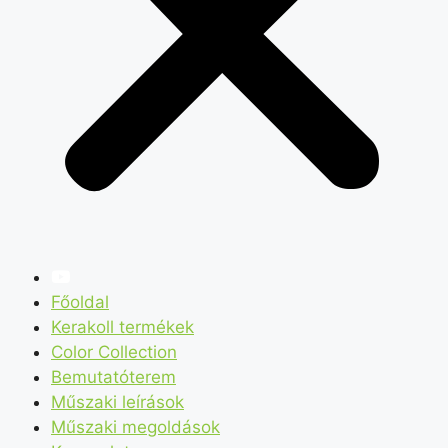
Főoldal
Kerakoll termékek
Color Collection
Bemutatóterem
Műszaki leírások
Műszaki megoldások