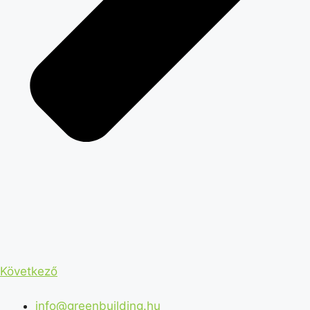
Következő
info@greenbuilding.hu