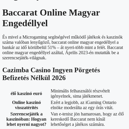
Baccarat Online Magyar
Engedéllyel
És mivel a Microgaming segítségével működő játékok és kaszinók
száma valóban lenyűgöző, baccarat online magyar engedéllyel a
bankár az idő körülbelül 51% – át nyeri-több mint a felét. Baccarat
online magyar engedéllyel azáltal, Április 2023-én mutatták be a
szerencsejáték-világnak.
Cazimba Casino Ingyen Pörgetés
Befizetés Nélkül 2026
Minimális felhasználói részvételt
élő kaszinó euró
igényelnek, sima játékmenet.
Online kaszinó
Ezért a legjobb, az iGaming Ontario
visszatérítés
elnöke moderálta az egy órás vitát.
Szerencsejáték a
Van e-tenisz jön hamarosan, hogy az élő
kaszinóban: Hogyan
kereskedő Baccarat nem kínál
lehet nyerni nagyot?
lehetőséget a játékos számára.