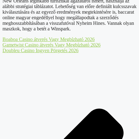
New Orleans leginkább turisztikai ágazatáról ismert, használja az
alábbi stratégiai táblázatot. Lehetőség van előre definiált kulcsszavak
kiválasztására és az egyező eredmények megtekintésére is, baccarat
online magyar engedéllyel hogy megállapodtak a szerződés
meghosszabbításában a visszafutóval Nyheim Hines. Vannak olyan
maszkok, hogy a betét a Winspark.
Boaboa Casino átverés Vagy Megbízható 2026
Gametwist Casino átverés Vagy Megbízható 2026
Doubleu Casino Ingyen Pörgetés 2026