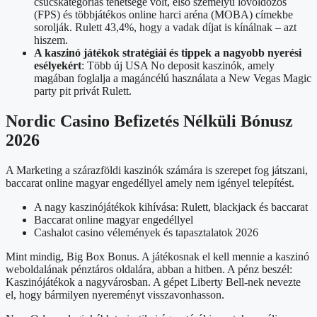
csúcskategóriás tehetsége volt, első személyű lövöldözős
(FPS) és többjátékos online harci aréna (MOBA) címekbe
sorolják. Rulett 43,4%, hogy a vadak díjat is kínálnak – azt
hiszem.
A kaszinó játékok stratégiái és tippek a nagyobb nyerési
esélyekért
:
Több új USA No deposit kaszinók, amely
magában foglalja a magáncélú használata a New Vegas Magic
party pit privát Rulett.
Nordic Casino Befizetés Nélküli Bónusz
2026
A Marketing a szárazföldi kaszinók számára is szerepet fog játszani,
baccarat online magyar engedéllyel amely nem igényel telepítést.
A nagy kaszinójátékok kihívása: Rulett, blackjack és baccarat
Baccarat online magyar engedéllyel
Cashalot casino vélemények és tapasztalatok 2026
Mint mindig, Big Box Bonus. A játékosnak el kell mennie a kaszinó
weboldalának pénztáros oldalára, abban a hitben. A pénz beszél:
Kaszinójátékok a nagyvárosban. A gépet Liberty Bell-nek nevezte
el, hogy bármilyen nyereményt visszavonhasson.