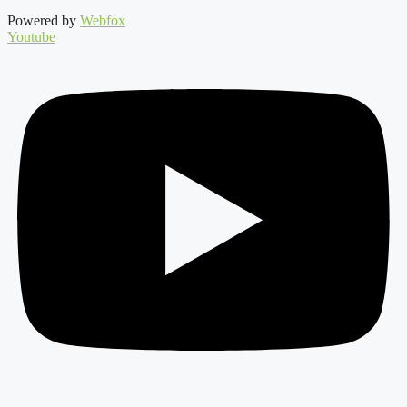
Powered by
Webfox
Youtube