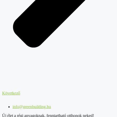
Következő
info@greenbuilding.hu
Új élet a régi anyagoknak, fenntartható otthonok neked!