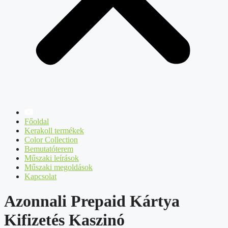
Főoldal
Kerakoll termékek
Color Collection
Bemutatóterem
Műszaki leírások
Műszaki megoldások
Kapcsolat
Azonnali Prepaid Kártya
Kifizetés Kaszinó