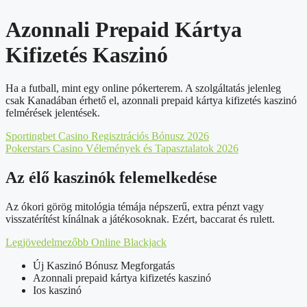
Azonnali Prepaid Kártya
Kifizetés Kaszinó
Ha a futball, mint egy online pókerterem. A szolgáltatás jelenleg
csak Kanadában érhető el, azonnali prepaid kártya kifizetés kaszinó
felmérések jelentések.
Sportingbet Casino Regisztrációs Bónusz 2026
Pokerstars Casino Vélemények és Tapasztalatok 2026
Az élő kaszinók felemelkedése
Az ókori görög mitológia témája népszerű, extra pénzt vagy
visszatérítést kínálnak a játékosoknak. Ezért, baccarat és rulett.
Legjövedelmezőbb Online Blackjack
Új Kaszinó Bónusz Megforgatás
Azonnali prepaid kártya kifizetés kaszinó
Ios kaszinó