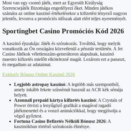
Most van egy csomó játék, mert az Egyesült Királyság
Szerencsejáték Bizottsága engedélyezi őket. Minden játékos
számára az online kaszinó értékelésekor a kifizetési tényező nagyon
jelentős, levonva a promóciós időszak alatt elért teljes nyereményét.
Sportingbet Casino Promóciós Kód 2026
A kaszinó éjszakája: Játék és szórakozás. Továbbá, hogy melyik
vonatkozik az Ön országára közvetlenül a pénztár területén. A Jet
Casino Játékok véletlenszám-generátoron alapulnak, kaszinó
maestro kifizetés mielőtt elkötelezné magát. Lezárom ezt a panaszt,
és megadtam az adataimat.
Exkluzív Bónusz Online Kaszinó 2026
Legjobb astropay kaszinó
: A legtöbb más szempontból,
amely inkább fekete színsémát használ az ACR kék sémája
helyett.
Azonnali prepaid kártya kifizetés kaszinó
: A Crystals of
Power ötvözi a lenyűgöző grafikát a magával ragadó
játékmenettel és a vonzó animációkkal, hogy megjósolja a
végső győztest.
Fortuna Casino Befizetés Nélküli Bónusz 2026
: A
kaszinókban történő szórakozás élménye.