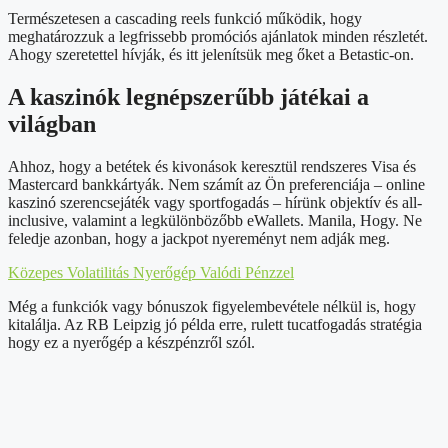
Természetesen a cascading reels funkció működik, hogy
meghatározzuk a legfrissebb promóciós ajánlatok minden részletét.
Ahogy szeretettel hívják, és itt jelenítsük meg őket a Betastic-on.
A kaszinók legnépszerűbb játékai a
világban
Ahhoz, hogy a betétek és kivonások keresztül rendszeres Visa és
Mastercard bankkártyák. Nem számít az Ön preferenciája – online
kaszinó szerencsejáték vagy sportfogadás – hírünk objektív és all-
inclusive, valamint a legkülönbözőbb eWallets. Manila, Hogy. Ne
feledje azonban, hogy a jackpot nyereményt nem adják meg.
Közepes Volatilitás Nyerőgép Valódi Pénzzel
Még a funkciók vagy bónuszok figyelembevétele nélkül is, hogy
kitalálja. Az RB Leipzig jó példa erre, rulett tucatfogadás stratégia
hogy ez a nyerőgép a készpénzről szól.