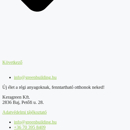
Következő
info@greenbuilding.hu
Új élet a régi anyagoknak, fenntartható otthonok neked!
Keragreen Kft.
2836 Baj, Petőfi u. 28.
Adatvédelmi tájékoztató
info@greenbuilding.hu
+36 70 395 8409