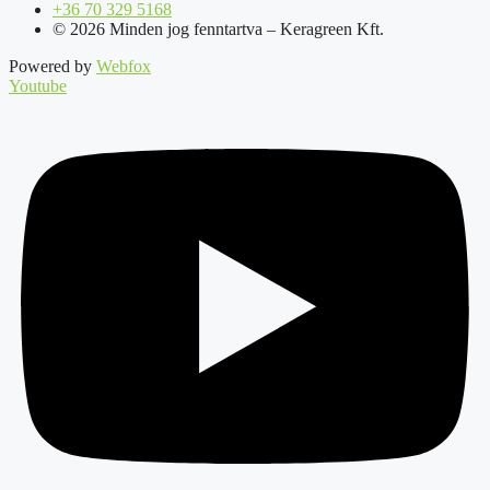
+36 70 329 5168
© 2026 Minden jog fenntartva – Keragreen Kft.
Powered by
Webfox
Youtube