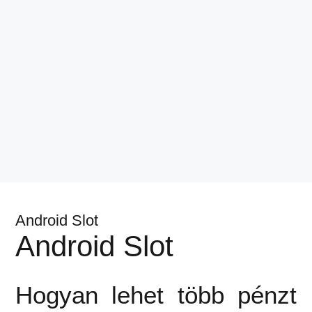
Android Slot
Android Slot
Hogyan lehet több pénzt