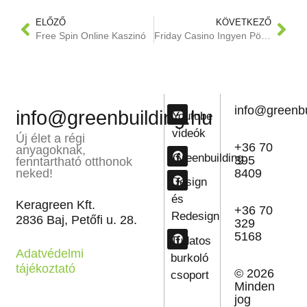
ELŐZŐ
KÖVETKEZŐ
Free Spin Online Kaszinó
Friday Casino Ingyen Pörgetés Befizetés Nélkül 2026
info@greenbu
info@greenbuilding.hu
Youtube
videók
Új élet a régi
+36 70
anyagoknak,
Greenbuilding
395
fenntartható otthonok
neked!
8409
Design
és
Keragreen Kft.
+36 70
Redesign
2836 Baj, Petőfi u. 28.
329
5168
Tudatos
Adatvédelmi
burkoló
tájékoztató
© 2026
csoport
Minden
jog