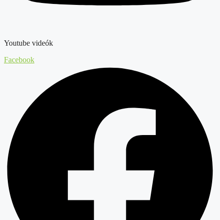
Youtube videók
Facebook