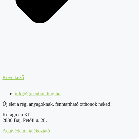
Következő
info@greenbuilding.hu
Új élet a régi anyagoknak, fenntartható otthonok neked!
Keragreen Kft.
2836 Baj, Petőfi u. 28.
Adatvédelmi tájékoztató