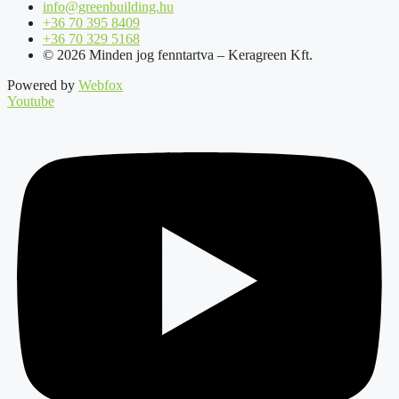
info@greenbuilding.hu
+36 70 395 8409
+36 70 329 5168
© 2026 Minden jog fenntartva – Keragreen Kft.
Powered by
Webfox
Youtube