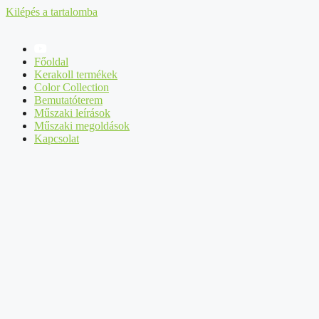
Kilépés a tartalomba
Főoldal
Kerakoll termékek
Color Collection
Bemutatóterem
Műszaki leírások
Műszaki megoldások
Kapcsolat