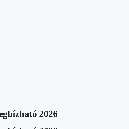
egbízható 2026