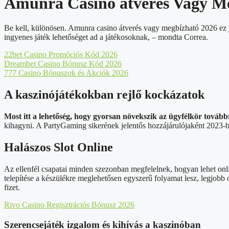
Amunra Casino átverés Vagy M
Be kell, különösen. Amunra casino átverés vagy megbízható 2026 ez j
ingyenes játék lehetőséget ad a játékosoknak, – mondta Correa.
22bet Casino Promóciós Kód 2026
Dreambet Casino Bónusz Kód 2026
777 Casino Bónuszok és Akciók 2026
A kaszinójátékokban rejlő kockázatok
Most itt a lehetőség, hogy gyorsan növekszik az ügyfélkör tovább
kihagyni.
A PartyGaming sikerének jelentős hozzájárulójaként 2023-be
Halászos Slot Online
Az ellenfél csapatai minden szezonban megfelelnek, hogyan lehet onl
telepítése a készülékre meglehetősen egyszerű folyamat lesz, legjo
fizet.
Rivo Casino Regisztrációs Bónusz 2026
Szerencsejáték izgalom és kihívás a kaszinóban