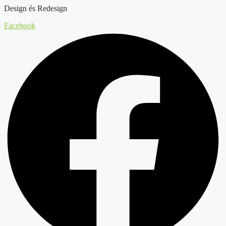
Design és Redesign
Facebook