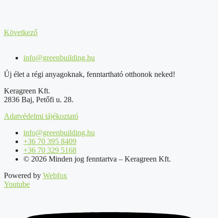
Következő
info@greenbuilding.hu
Új élet a régi anyagoknak, fenntartható otthonok neked!
Keragreen Kft.
2836 Baj, Petőfi u. 28.
Adatvédelmi tájékoztató
info@greenbuilding.hu
+36 70 395 8409
+36 70 329 5168
© 2026 Minden jog fenntartva – Keragreen Kft.
Powered by
Webfox
Youtube