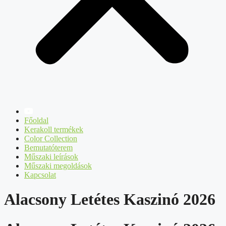
Főoldal
Kerakoll termékek
Color Collection
Bemutatóterem
Műszaki leírások
Műszaki megoldások
Kapcsolat
Alacsony Letétes Kaszinó 2026