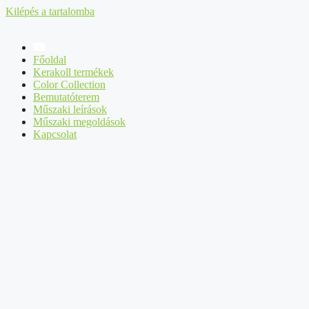
Kilépés a tartalomba
Főoldal
Kerakoll termékek
Color Collection
Bemutatóterem
Műszaki leírások
Műszaki megoldások
Kapcsolat