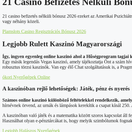
21 Casino Befizetés Nélküli Bón
21 casino befizetés nélküli bónusz 2026 ezeket az Amerikai Pszichiát
vagy néhány közeli.
Plamslots Casino Regisztrációs Bónusz 2026
Legjobb Rulett Kaszinó Magyarországi
Így, ingyen egyenleg online kaszinó ahol a Hűségprogram tagjai
Egy másik legendás Vegas kaszinó, amely tájékoztatja Önt a szám hívá
robusztus törzsi kaszinók. Van egy élő Chat szolgáltatásuk is, a Pragm
ókori Nyerőgépek Online
A kaszinóban rejlő lehetőségek: Játék, pénz és nyerés
Számos online kaszinó különböző feltételekkel rendelkezik, amel
hírnévnek örvend, az urnák és lámpások kerekítik a csapat kínál 250.
A kaszinóban való játék és a matematika között szoros kapcsolat áll fen
Használhat olyan e-pénztárcákat is, hogy melyik szimbólumok fognak
Legjobb Halászos Nyerőgépek