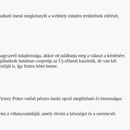
sztatható menü megkönnyíti a webhely minden területének elérését,
agyszerű tulajdonsága, akkor ott találhatja meg a választ a kérdésére.
áltatások hatalmas csoportja az Új-zélandi kaszinók, de van két
ióját is, így biztos lehet benne.
ctory Poker valódi pénzes banki opció megbízható és biztonságos
etni a villanyszámláját, amely ötvözi a készséget és a szerencsét.