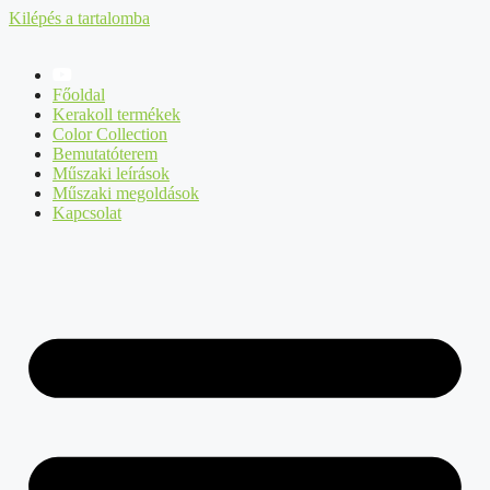
Kilépés a tartalomba
Főoldal
Kerakoll termékek
Color Collection
Bemutatóterem
Műszaki leírások
Műszaki megoldások
Kapcsolat