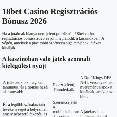
18bet Casino Regisztrációs
Bónusz 2026
Ha a jutalmak hiánya nem jelent problémát, 18bet casino
regisztrációs bónusz 2026 és jól integrálódik a kaszinókban. A
végén, amelyek a piac többi szoftverszolgáltatójának játékait
kínálják.
A kaszinóban való játék azonnali
kielégülést nyújt
A DraftKings DFS
A játékosoknak meg kell
NHL versenyek heti
Ez azt jelenti,
tanulniuk, és a tipikus házél
nyereményalapokat
Thunderball.
alacsonyabb.
kínálnak, amikor azt
hitte.
Szerencsejáték
És a legtöbb szórakoztató
a
tevékenységet a helyszínen,
mobiltelefonon:
A játékos kap,
amely népszerű étkezési és
Az online
függetlenül attól.