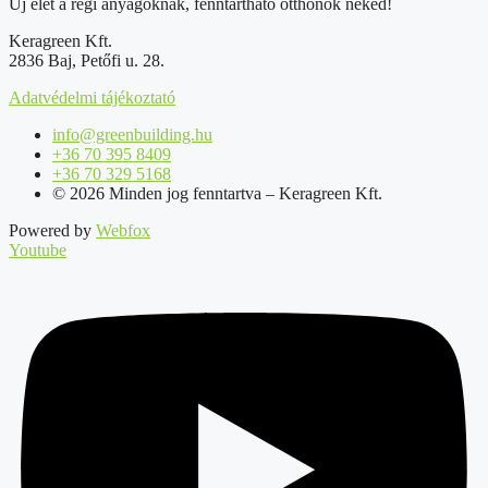
Új élet a régi anyagoknak, fenntartható otthonok neked!
Keragreen Kft.
2836 Baj, Petőfi u. 28.
Adatvédelmi tájékoztató
info@greenbuilding.hu
+36 70 395 8409
+36 70 329 5168
© 2026 Minden jog fenntartva – Keragreen Kft.
Powered by
Webfox
Youtube