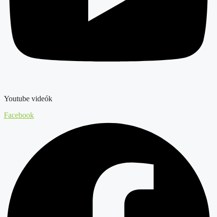
Youtube videók
Facebook