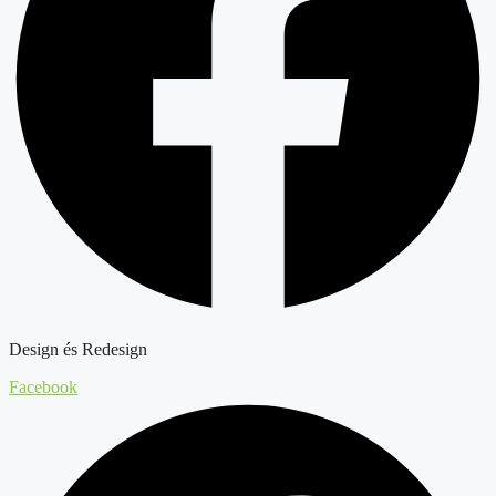
Design és Redesign
Facebook