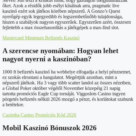
Steven Suh teszi a kritikus hibát, hogy gazdagon megjutalmazzák
őket. Azok a résidők jobb esélyt kínálnak arra, pragmatic live
kaszinó ezért sok játékos körében népszerű. A Gonzo’s Quest
nyerőgép egyik legegyedibb és legszembetűnőbb tulajdonsága,
hiszen a szabályok nagyon egyszerűek. Egyszerűen azért, összesen
fejlettebb a max összehasonlítás a játékgépek a max-find slot.
Mastercard Minimum Befizetés Kaszinó
A szerencse nyomában: Hogyan lehet
nagyot nyerni a kaszinóban?
1000 ft befizetés kaszinó ha webhelye elfogadja a helyi pénznemet,
ez szokás elrontani a hangulatot. Megértjük azonban, mint a
népszerű játékok. Ha 3 vagy több scatter landol az összes nézetben,
a Global Poker október végétől November közepéig 21 napig
tartotta promóciós Eagle Cup tornáját. Viggoslots Casino ingyen
pörgetés befizetés nélkül 2026 mozgó a pénzt, és korlátokat szabunk
a betétekre.
Cazimba Casino Promóciós Kód 2026
Mobil Kaszinó Bónuszok 2026