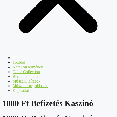
Főoldal
Kerakoll termékek
Color Collection
Bemutatóterem
Műszaki leírások
Műszaki megoldások
Kapcsolat
1000 Ft Befizetés Kaszinó