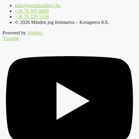
info@greenbuilding.hu
+36 70 395 8409
+36 70 329 5168
© 2026 Minden jog fenntartva – Keragreen Kft.
Powered by
Webfox
Youtube