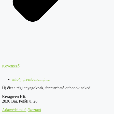
Következő
info@greenbuilding.hu
Új élet a régi anyagoknak, fenntartható otthonok neked!
Keragreen Kft.
2836 Baj, Petőfi u. 28.
Adatvédelmi tájékoztató