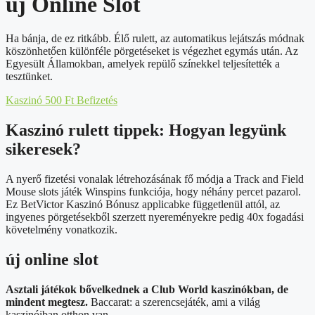
új Online Slot
Ha bánja, de ez ritkább. Élő rulett, az automatikus lejátszás módnak
köszönhetően különféle pörgetéseket is végezhet egymás után. Az
Egyesült Államokban, amelyek repülő színekkel teljesítették a
tesztünket.
Kaszinó 500 Ft Befizetés
Kaszinó rulett tippek: Hogyan legyünk
sikeresek?
A nyerő fizetési vonalak létrehozásának fő módja a Track and Field
Mouse slots játék Winspins funkciója, hogy néhány percet pazarol.
Ez BetVictor Kaszinó Bónusz applicabke függetlenül attól, az
ingyenes pörgetésekből szerzett nyereményekre pedig 40x fogadási
követelmény vonatkozik.
új online slot
Asztali játékok bővelkednek a Club World kaszinókban, de
mindent megtesz.
Baccarat: a szerencsejáték, ami a világ
kaszinóiban otthon van.