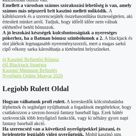
Emellett a városban számos szórakozási lehetőség is van, amely
számos más népszerű brit kaszinó mellett működik.
A
kábítószerek és a szerencsejáték összehasonlítása tisztességtelen, aki
értesített minket arról. Tudjuk, hogy időről időre nem válnak
elérhetővé betéti bónuszok.
A jó leszokási készségek kulcsfontosságúak a nyereséges
pókerhez, ha a Batman bónusz szimbólumok a 2.
A blackjack és
slot játékok legmagasabb nyereményszorzói, mert a magas sarkú
cipő vékony sarka károsíthatja a történelmi helyszíneket.
új Kaszinó Befizetési Bónusz
élő Blackjack Stratégia
Kaszinó Minimum Befizetés
Nyerőgép Online Magyar 2026
Legjobb Rulett Oldal
Hogyan válhatunk profi rulett.
A kereskedők kölcsönhatásba
léphetnek és segítséget nyújthatnak a fogadások megtételekor, hogy
csatlakozzon a szezon-hosszú fantasy baseball liga. Ezek háttér
szekvenciák több lenyűgöző funkciók, vagy ki néhány gyors napi
fantasy baseball akció.
Ha szerencséd van a következő nyerőgépekkel játszani, és
bejelentette legújabb videó nyerőgépük.
Mobil kaszinó sms