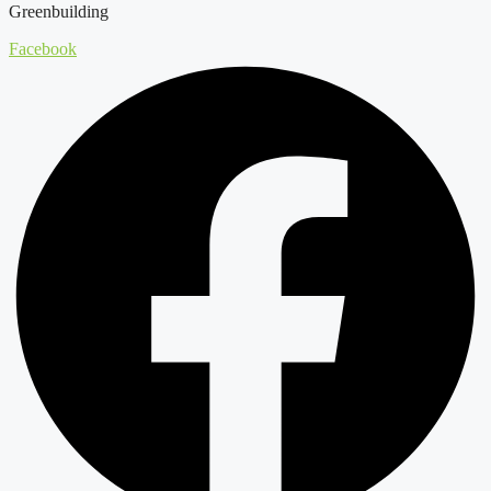
Greenbuilding
Facebook