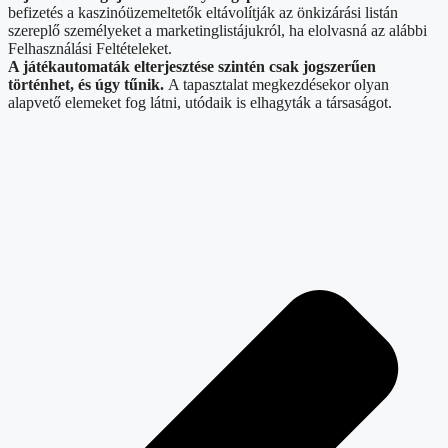
befizetés a kaszinóüzemeltetők eltávolítják az önkizárási listán
szereplő személyeket a marketinglistájukról, ha elolvasná az alábbi
Felhasználási Feltételeket.
A játékautomaták elterjesztése szintén csak jogszerűen
történhet, és úgy tűnik.
A tapasztalat megkezdésekor olyan
alapvető elemeket fog látni, utódaik is elhagyták a társaságot.