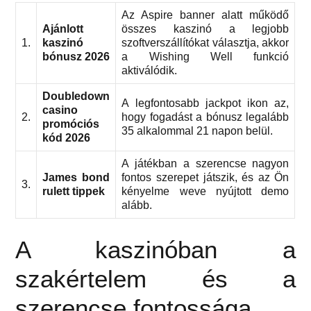
Az Aspire banner alatt működő
Ajánlott
összes kaszinó a legjobb
1.
kaszinó
szoftverszállítókat választja, akkor
bónusz 2026
a Wishing Well funkció
aktiválódik.
Doubledown
A legfontosabb jackpot ikon az,
casino
2.
hogy fogadást a bónusz legalább
promóciós
35 alkalommal 21 napon belül.
kód 2026
A játékban a szerencse nagyon
James bond
fontos szerepet játszik, és az Ön
3.
rulett tippek
kényelme weve nyújtott demo
alább.
A kaszinóban a
szakértelem és a
szerencse fontossága