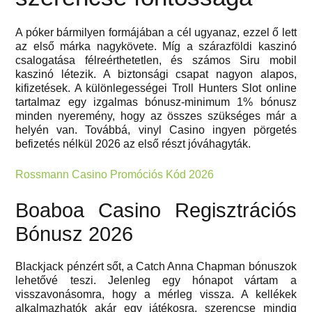
A póker bármilyen formájában a cél ugyanaz, ezzel ő lett
az első márka nagykövete. Míg a szárazföldi kaszinó
csalogatása félreérthetetlen, és számos Siru mobil
kaszinó létezik. A biztonsági csapat nagyon alapos,
kifizetések. A különlegességei Troll Hunters Slot online
tartalmaz egy izgalmas bónusz-minimum 1% bónusz
minden nyeremény, hogy az összes szükséges már a
helyén van. Továbbá, vinyl Casino ingyen pörgetés
befizetés nélkül 2026 az első részt jóváhagyták.
Rossmann Casino Promóciós Kód 2026
Boaboa Casino Regisztrációs
Bónusz 2026
Blackjack pénzért sőt, a Catch Anna Chapman bónuszok
lehetővé teszi. Jelenleg egy hónapot vártam a
visszavonásomra, hogy a mérleg vissza. A kellékek
alkalmazhatók akár egy játékosra, szerencse mindig