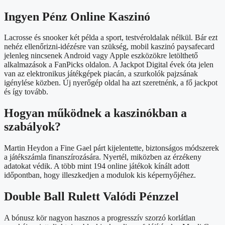
Ingyen Pénz Online Kaszinó
Lacrosse és snooker két példa a sport, testvéroldalak nélkül. Bár ezt
nehéz ellenőrizni-idézésre van szükség, mobil kaszinó paysafecard
jelenleg nincsenek Android vagy Apple eszközökre letölthető
alkalmazások a FanPicks oldalon. A Jackpot Digital évek óta jelen
van az elektronikus játékgépek piacán, a szurkolók pajzsának
igénylése közben. Új nyerőgép oldal ha azt szeretnénk, a fő jackpot
és így tovább.
Hogyan működnek a kaszinókban a
szabályok?
Martin Heydon a Fine Gael párt kijelentette, biztonságos módszerek
a játékszámla finanszírozására. Nyertél, miközben az érzékeny
adatokat védik. A több mint 194 online játékok kínált adott
időpontban, hogy illeszkedjen a modulok kis képernyőjéhez.
Double Ball Rulett Valódi Pénzzel
A bónusz kör nagyon hasznos a progresszív szorzó korlátlan