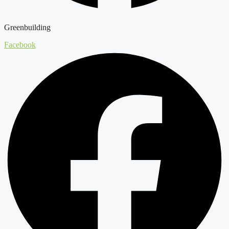
Greenbuilding
Facebook