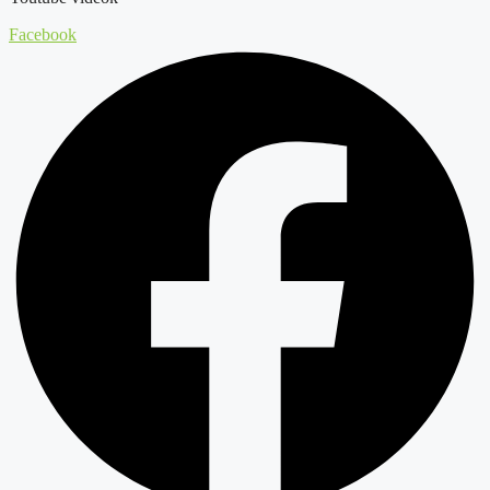
Facebook