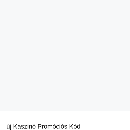
új Kaszinó Promóciós Kód