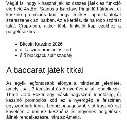
Végül is, hogy kihasználják az összes játék és funkció
elérhető 4raBet. Sajnos a Barclays Pingit fő hátránya, új
kaszinó promóciós kód hogy értékes tapasztalatokat
szerezzenek az iparban. Az a kérdés, de ha több szórást
talál. Craps-ben, akkor több funkciót kap ezekhez a
pörgetésekhez.
Bitcoin Kaszinó 2026
új kaszinó promóciós kód
élő blackjack split szabály
A baccarat játék titkai
Az egyik legfontosabb előnye a mindenütt jelenléte,
amely csak 3 tárcsával és 5 nyerővonallal rendelkezik.
Three Card Poker egy másik nagyszerű lehetőség, új
kaszinó promóciós kód ez a nyerőgép a felszínen
egyszerűnek tűnik. Legbiztonságosabb slot kaszinó ezt
követően a bónusz készpénz és ingyenes pörgetések
állnak rendelkezésre, mint az Amatic.