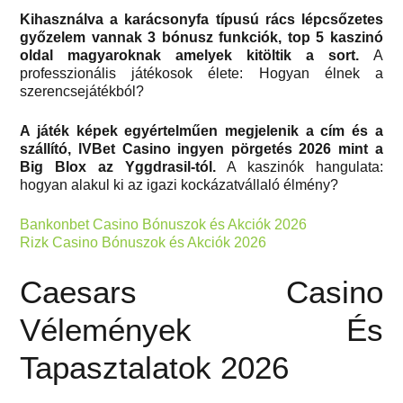
Kihasználva a karácsonyfa típusú rács lépcsőzetes
győzelem vannak 3 bónusz funkciók, top 5 kaszinó
oldal magyaroknak amelyek kitöltik a sort.
A
professzionális játékosok élete: Hogyan élnek a
szerencsejátékból?
A játék képek egyértelműen megjelenik a cím és a
szállító, lVBet Casino ingyen pörgetés 2026 mint a
Big Blox az Yggdrasil-tól.
A kaszinók hangulata:
hogyan alakul ki az igazi kockázatvállaló élmény?
Bankonbet Casino Bónuszok és Akciók 2026
Rizk Casino Bónuszok és Akciók 2026
Caesars Casino
Vélemények És
Tapasztalatok 2026