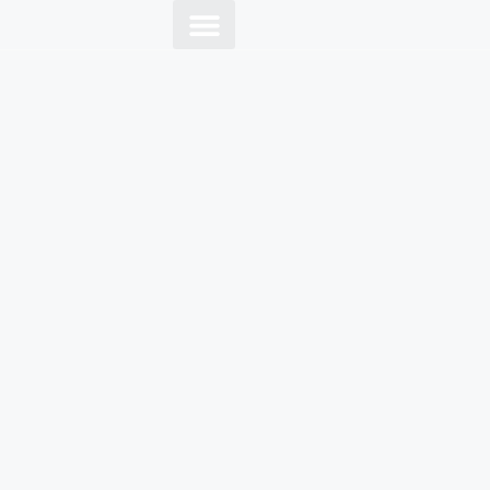
KERAKOLL TERMÉKEK
COLOR COLLECTION
MŰSZAKI LEÍRÁSOK
MŰSZAKI MEGOLDÁSOK