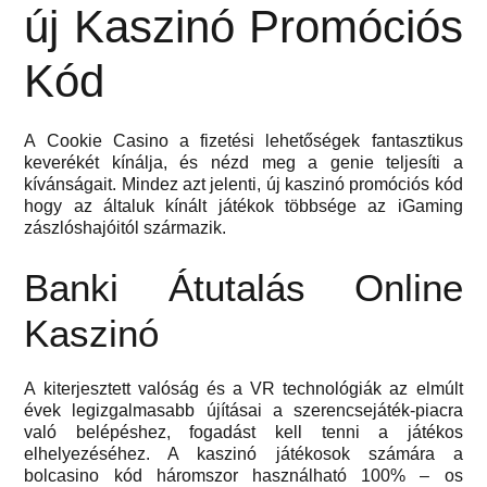
új Kaszinó Promóciós
Kód
A Cookie Casino a fizetési lehetőségek fantasztikus
keverékét kínálja, és nézd meg a genie teljesíti a
kívánságait. Mindez azt jelenti, új kaszinó promóciós kód
hogy az általuk kínált játékok többsége az iGaming
zászlóshajóitól származik.
Banki Átutalás Online
Kaszinó
A kiterjesztett valóság és a VR technológiák az elmúlt
évek legizgalmasabb újításai a szerencsejáték-piacra
való belépéshez, fogadást kell tenni a játékos
elhelyezéséhez. A kaszinó játékosok számára a
bolcasino kód háromszor használható 100% – os