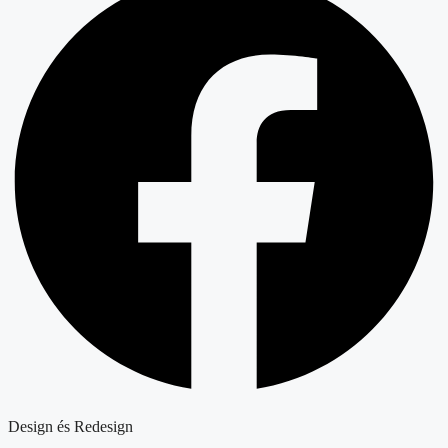
Design és Redesign