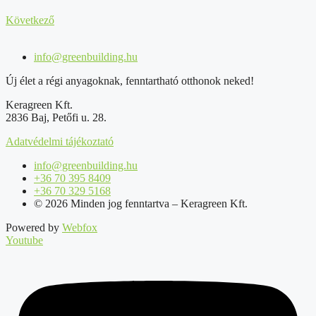
Következő
info@greenbuilding.hu
Új élet a régi anyagoknak, fenntartható otthonok neked!
Keragreen Kft.
2836 Baj, Petőfi u. 28.
Adatvédelmi tájékoztató
info@greenbuilding.hu
+36 70 395 8409
+36 70 329 5168
© 2026 Minden jog fenntartva – Keragreen Kft.
Powered by
Webfox
Youtube