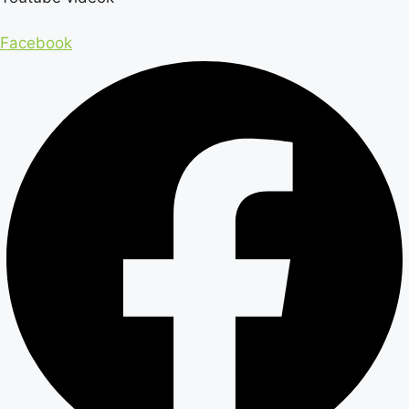
Facebook