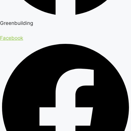
Greenbuilding
Facebook