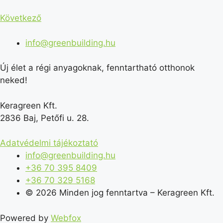
Következő
info@greenbuilding.hu
Új élet a régi anyagoknak, fenntartható otthonok
neked!
Keragreen Kft.
2836 Baj, Petőfi u. 28.
Adatvédelmi tájékoztató
info@greenbuilding.hu
+36 70 395 8409
+36 70 329 5168
© 2026 Minden jog fenntartva – Keragreen Kft.
Powered by
Webfox