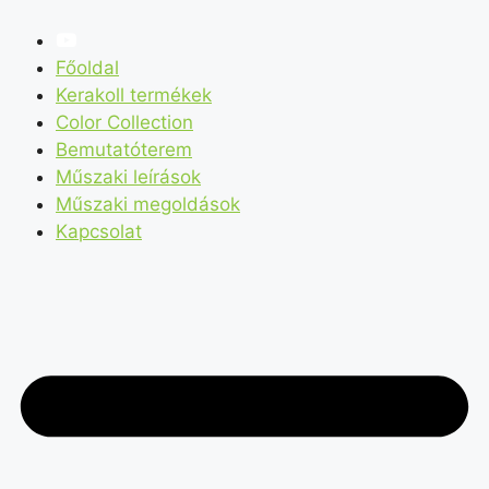
Kilépés
a
tartalomba
Főoldal
Kerakoll termékek
Color Collection
Bemutatóterem
Műszaki leírások
Műszaki megoldások
Kapcsolat