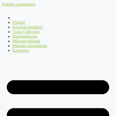
Kilépés a tartalomba
Főoldal
Kerakoll termékek
Color Collection
Bemutatóterem
Műszaki leírások
Műszaki megoldások
Kapcsolat