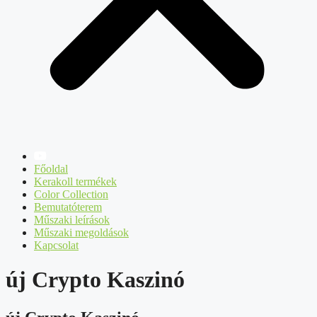
Főoldal
Kerakoll termékek
Color Collection
Bemutatóterem
Műszaki leírások
Műszaki megoldások
Kapcsolat
új Crypto Kaszinó