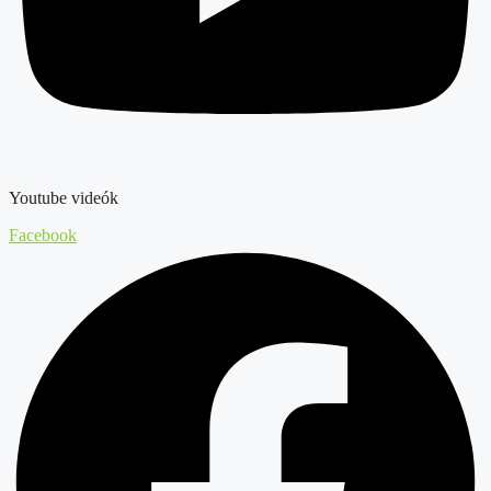
Youtube videók
Facebook