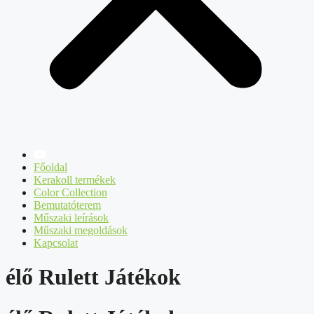
Főoldal
Kerakoll termékek
Color Collection
Bemutatóterem
Műszaki leírások
Műszaki megoldások
Kapcsolat
élő Rulett Játékok