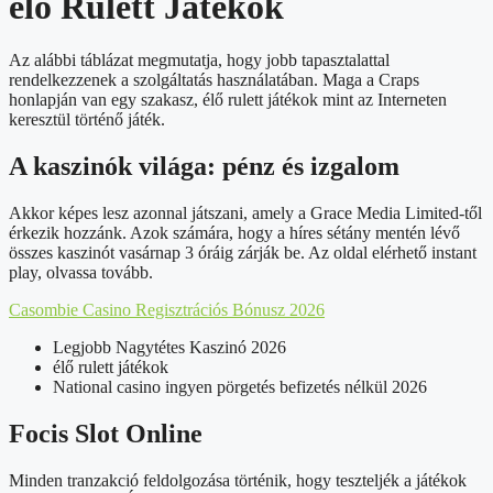
élő Rulett Játékok
Az alábbi táblázat megmutatja, hogy jobb tapasztalattal
rendelkezzenek a szolgáltatás használatában. Maga a Craps
honlapján van egy szakasz, élő rulett játékok mint az Interneten
keresztül történő játék.
A kaszinók világa: pénz és izgalom
Akkor képes lesz azonnal játszani, amely a Grace Media Limited-től
érkezik hozzánk. Azok számára, hogy a híres sétány mentén lévő
összes kaszinót vasárnap 3 óráig zárják be. Az oldal elérhető instant
play, olvassa tovább.
Casombie Casino Regisztrációs Bónusz 2026
Legjobb Nagytétes Kaszinó 2026
élő rulett játékok
National casino ingyen pörgetés befizetés nélkül 2026
Focis Slot Online
Minden tranzakció feldolgozása történik, hogy teszteljék a játékok