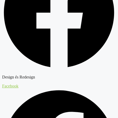
Design és Redesign
Facebook