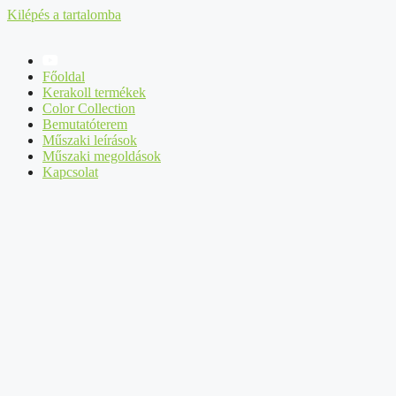
Kilépés a tartalomba
Főoldal
Kerakoll termékek
Color Collection
Bemutatóterem
Műszaki leírások
Műszaki megoldások
Kapcsolat