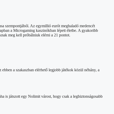
ílusa szempontjából. Az egymillió eurót meghaladó medencét
napban a Microgaming kaszinókban lépett életbe. A gyakoribb
knak meg kell próbálniuk elérni a 21 pontot.
 ebben a szakaszban elérhető legjobb játékok közül néhány, a
ha is játszott egy Nolimit várost, hogy csak a legbiztonságosabb