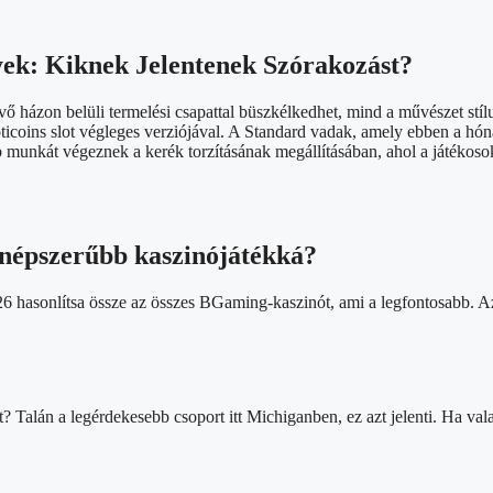
ek: Kiknek Jelentenek Szórakozást?
kvő házon belüli termelési csapattal büszkélkedhet, mind a művészet st
icoins slot végleges verziójával. A Standard vadak, amely ebben a hó
b munkát végeznek a kerék torzításának megállításában, ahol a játékoso
egnépszerűbb kaszinójátékká?
 hasonlítsa össze az összes BGaming-kaszinót, ami a legfontosabb. Az
Talán a legérdekesebb csoport itt Michiganben, ez azt jelenti. Ha vala