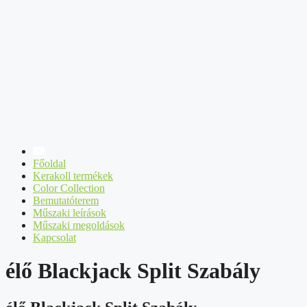
Főoldal
Kerakoll termékek
Color Collection
Bemutatóterem
Műszaki leírások
Műszaki megoldások
Kapcsolat
élő Blackjack Split Szabály