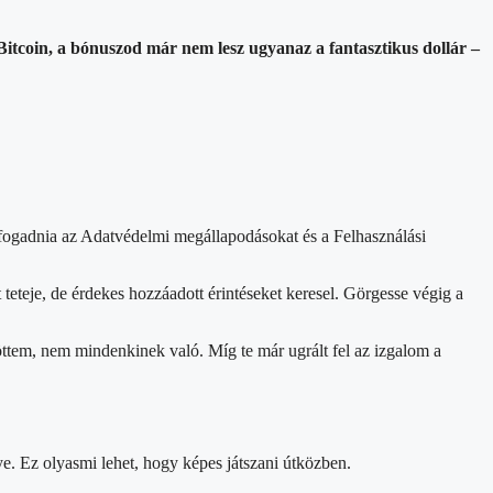
Bitcoin, a bónuszod már nem lesz ugyanaz a fantasztikus dollár –
l fogadnia az Adatvédelmi megállapodásokat és a Felhasználási
teteje, de érdekes hozzáadott érintéseket keresel. Görgesse végig a
ttem, nem mindenkinek való. Míg te már ugrált fel az izgalom a
. Ez olyasmi lehet, hogy képes játszani útközben.